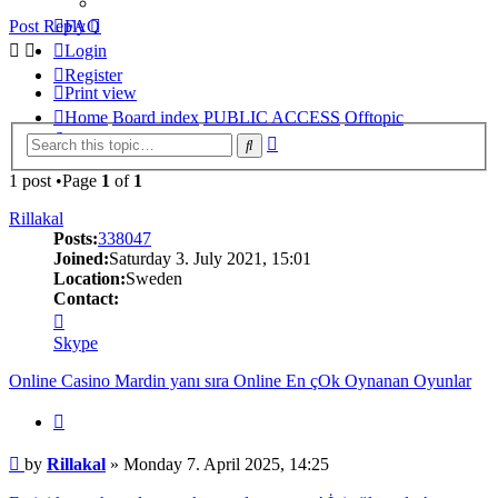
Post Reply
FAQ
Login
Register
Print view
Home
Board index
PUBLIC ACCESS
Offtopic
Search
Advanced
Search
search
1 post •Page
1
of
1
Rillakal
Posts:
338047
Joined:
Saturday 3. July 2021, 15:01
Location:
Sweden
Contact:
Contact
Rillakal
Skype
Online Casino Mardin yanı sıra Online En çOk Oynanan Oyunlar
Quote
Post
by
Rillakal
»
Monday 7. April 2025, 14:25