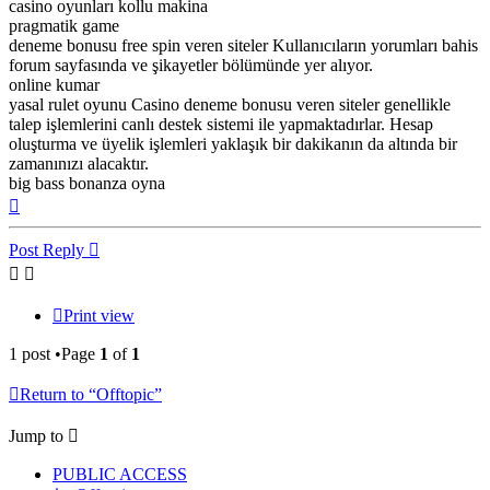
casino oyunları kollu makina
pragmatik game
deneme bonusu free spin veren siteler Kullanıcıların yorumları bahis
forum sayfasında ve şikayetler bölümünde yer alıyor.
online kumar
yasal rulet oyunu Casino deneme bonusu veren siteler genellikle
talep işlemlerini canlı destek sistemi ile yapmaktadırlar. Hesap
oluşturma ve üyelik işlemleri yaklaşık bir dakikanın da altında bir
zamanınızı alacaktır.
big bass bonanza oyna
Top
Post Reply
Print view
1 post •Page
1
of
1
Return to “Offtopic”
Jump to
PUBLIC ACCESS