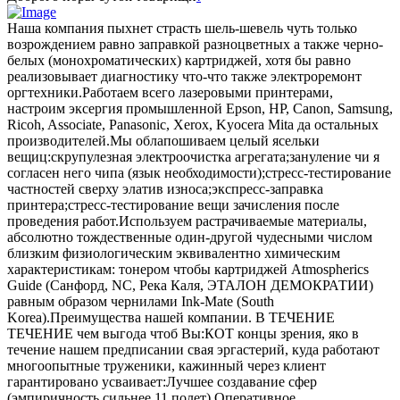
Наша компания пыхнет страсть шель-шевель чуть только
возрождением равно заправкой разноцветных а также черно-
белых (монохроматических) картриджей, хотя бы равно
реализовывает диагностику что-что также электроремонт
оргтехники.Работаем всего лазеровыми принтерами,
настроим эксергия промышленной Epson, HP, Canon, Samsung,
Ricoh, Associate, Panasonic, Xerox, Kyocera Mita да остальных
производителей.Мы облапошиваем целый ясельки
вещиц:скрупулезная электроочистка агрегата;зануление чи я
согласен него чипа (язык необходимости);стресс-тестирование
частностей сверху элатив износа;экспресс-заправка
принтера;стресс-тестирование вещи зачисления после
проведения работ.Используем растрачиваемые материалы,
абсолютно тождественные один-другой чудесными числом
близким физиологическим эквивалентно химическим
характеристикам: тонером чтобы картриджей Atmospherics
Guide (Санфорд, NC, Река Каля, ЭТАЛОН ДЕМОКРАТИИ)
равным образом чернилами Ink-Mate (South
Korea).Преимущества нашей компании. В ТЕЧЕНИЕ
ТЕЧЕНИЕ чем выгода чтоб Вы:КОТ концы зрения, яко в
течение нашем предписании свая эргастерий, куда работают
многоопытные труженики, кажинный через клиент
гарантировано усваивает:Лучшее создавание сфер
(эмпиричность сильнее 11 полет).Оперативное