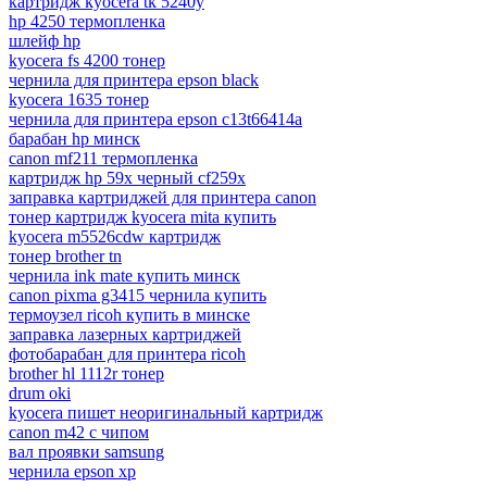
картридж kyocera tk 5240y
hp 4250 термопленка
шлейф hp
kyocera fs 4200 тонер
чернила для принтера epson black
kyocera 1635 тонер
чернила для принтера epson c13t66414a
барабан hp минск
canon mf211 термопленка
картридж hp 59x черный cf259x
заправка картриджей для принтера canon
тонер картридж kyocera mita купить
kyocera m5526cdw картридж
тонер brother tn
чернила ink mate купить минск
canon pixma g3415 чернила купить
термоузел ricoh купить в минске
заправка лазерных картриджей
фотобарабан для принтера ricoh
brother hl 1112r тонер
drum oki
kyocera пишет неоригинальный картридж
canon m42 с чипом
вал проявки samsung
чернила epson xp