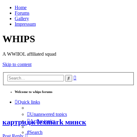
Home
Forums
Gallery
Impressum
WHIPS
A WWIIOL affiliated squad
Skip to content
Advanced
Search
search
Welcome to whips forums
Quick links
Unanswered topics
картридж lexmark минск
Active topics
Search
Post Reply