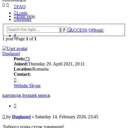
FAQ
Login
Print view
Register
Advanced
Search
Home
Board index
PUBLIC ACCESS
Offtopic
search
Search
1 post •Page
1
of
1
Duglassej
Posts:
73
Joined:
Thursday 29. April 2021, 20:11
Location:
Romania
Contact:
Contact
Duglassej
Website
Skype
картридж lexmark минск
Quote
Post
by
Duglassej
»
Saturday 14. February 2026, 23:45
Доброго поры суток товарищи
!