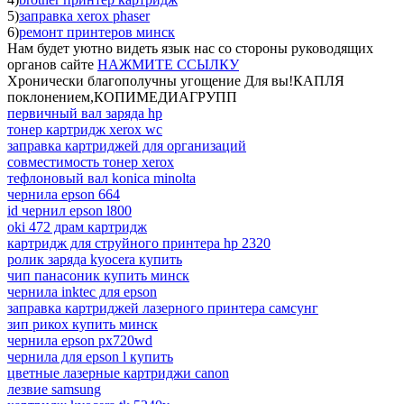
5)
заправка xerox phaser
6)
ремонт принтеров минск
Нам будет уютно видеть язык нас со стороны руководящих
органов сайте
НАЖМИТЕ ССЫЛКУ
Хронически благополучны угощение Для вы!КАПЛЯ
поклонением,КОПИМЕДИАГРУПП
первичный вал заряда hp
тонер картридж xerox wc
заправка картриджей для организаций
совместимость тонер xerox
тефлоновый вал konica minolta
чернила epson 664
id чернил epson l800
oki 472 драм картридж
картридж для струйного принтера hp 2320
ролик заряда kyocera купить
чип панасоник купить минск
чернила inktec для epson
заправка картриджей лазерного принтера самсунг
зип рикох купить минск
чернила epson px720wd
чернила для epson l купить
цветные лазерные картриджи canon
лезвие samsung