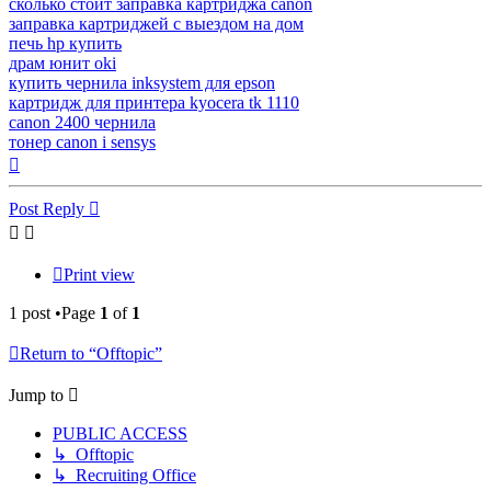
сколько стоит заправка картриджа canon
заправка картриджей с выездом на дом
печь hp купить
драм юнит oki
купить чернила inksystem для epson
картридж для принтера kyocera tk 1110
canon 2400 чернила
тонер canon i sensys
Top
Post Reply
Print view
1 post •Page
1
of
1
Return to “Offtopic”
Jump to
PUBLIC ACCESS
↳ Offtopic
↳ Recruiting Office