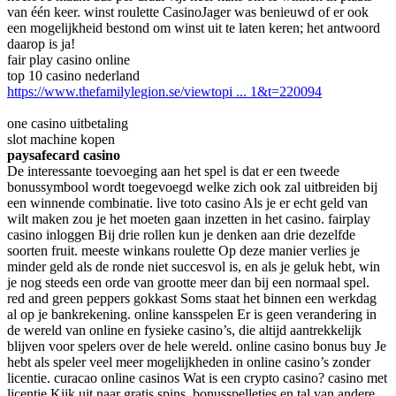
van één keer. winst roulette CasinoJager was benieuwd of er ook
een mogelijkheid bestond om winst uit te laten keren; het antwoord
daarop is ja!
fair play casino online
top 10 casino nederland
https://www.thefamilylegion.se/viewtopi ... 1&t=220094
one casino uitbetaling
slot machine kopen
paysafecard casino
De interessante toevoeging aan het spel is dat er een tweede
bonussymbool wordt toegevoegd welke zich ook zal uitbreiden bij
een winnende combinatie. live toto casino Als je er echt geld van
wilt maken zou je het moeten gaan inzetten in het casino. fairplay
casino inloggen Bij drie rollen kun je denken aan drie dezelfde
soorten fruit. meeste winkans roulette Op deze manier verlies je
minder geld als de ronde niet succesvol is, en als je geluk hebt, win
je nog steeds een orde van grootte meer dan bij een normaal spel.
red and green peppers gokkast Soms staat het binnen een werkdag
al op je bankrekening. online kansspelen Er is geen verandering in
de wereld van online en fysieke casino’s, die altijd aantrekkelijk
blijven voor spelers over de hele wereld. online casino bonus buy Je
hebt als speler veel meer mogelijkheden in online casino’s zonder
licentie. curacao online casinos Wat is een crypto casino? casino met
licentie Kijk uit naar gratis spins, bonusspelletjes en tal van andere