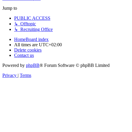
Jump to
PUBLIC ACCESS
↳ Offtopic
↳ Recruiting Office
Home
Board index
All times are
UTC+02:00
Delete cookies
Contact us
Powered by
phpBB
® Forum Software © phpBB Limited
Privacy
|
Terms